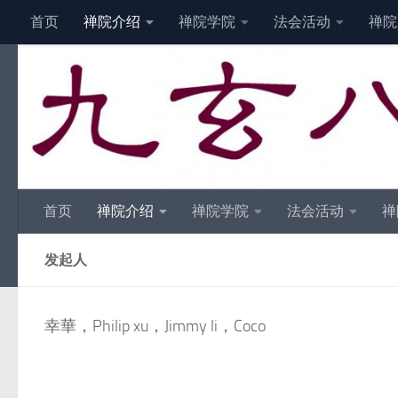
首页
禅院介绍
禅院学院
法会活动
禅院
Skip to content
首页
禅院介绍
禅院学院
法会活动
禅
发起人
幸華，Philip xu，Jimmy li，Coco