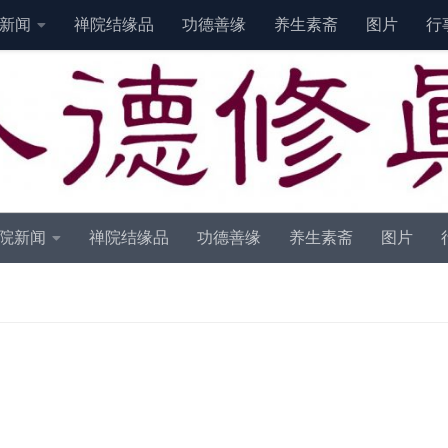
新闻
禅院结缘品
功德善缘
养生素斋
图片
行
院新闻
禅院结缘品
功德善缘
养生素斋
图片